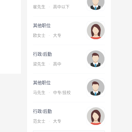
崔先生
·
高中以下
其他职位
欧女士
·
大专
行政/后勤
梁先生
·
高中
其他职位
马先生
·
中专/技校
行政/后勤
范女士
·
大专